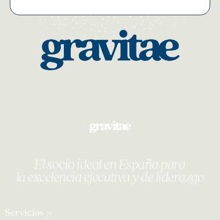
El socio ideal en España para
la excelencia ejecutiva y de liderazgo
Servicios
Coaching Ejecutivo